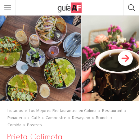
Listados
Los Mejores Restaurantes en Colima
Restaurant
Panadería
Café
Campestre
Desayuno
Brunch
Comida
Postres
Prieta Colimota