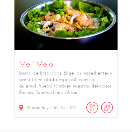
Melí Meló
Barra de Ensaladas. Elige los ingredientes y
arma tu ensalada especial, como tu
quieras! Prueba también nuestros deliciosos
Paninis, Sandwiches y Alitas.
Alfonso Reyes
52
Col.
MX