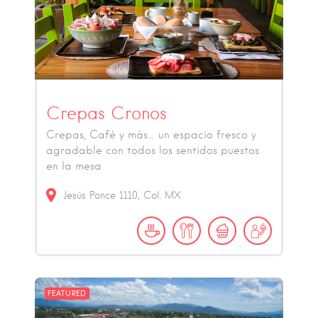
Crepas Cronos
Crepas, Café y más… un espacio fresco y
agradable con todos los sentidos puestos
en la mesa
Jesús Ponce
1110
Col.
MX
FEATURED