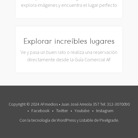
explora imágenes y encuentra el lugar perfecto
Explorar increíbles lugares
Ve y pasa un buen rato o realiza una reservación
directamente desde la Guía Comercial AF
Copyright © 2024 AFmedios • Juan José Arreola 357 Tel: 312-3070090
Facebook
Twitter
Youtube
Instagram
Con la tecnología de WordPress
y
Listable
de
Pixelgrade
.