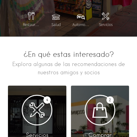
Restaurantes
Salud
Automotríz
Servicios
¿En qué estas interesado?
Explora algunas de las recomendaciones de
nuestros amigos y socios
4
2
Servicios
Comprar