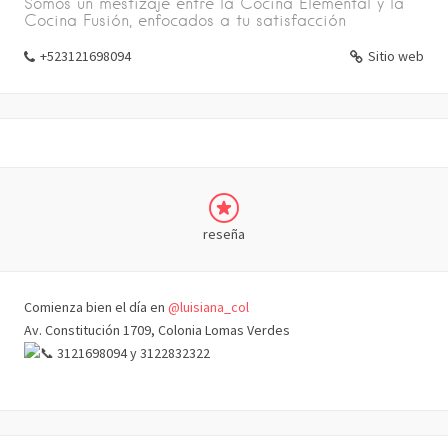
Somos un mestizaje entre la Cocina Elemental y la
Cocina Fusión, enfocados a tu satisfacción
+523121698094
Sitio web
reseña
Comienza bien el día en
@luisiana_col
Av. Constitución 1709, Colonia Lomas Verdes
3121698094 y 3122832322