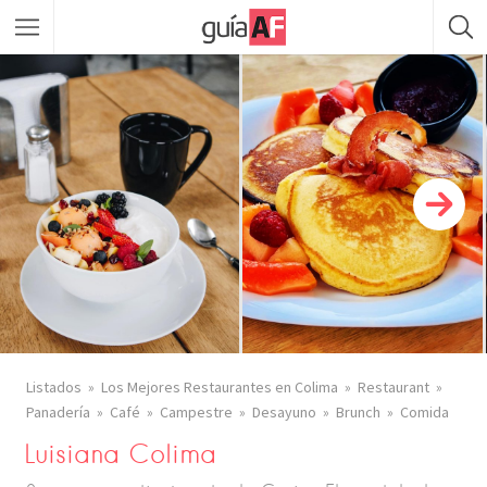
Listados
Los Mejores Restaurantes en Colima
Restaurant
Panadería
Café
Campestre
Desayuno
Brunch
Comida
Luisiana Colima