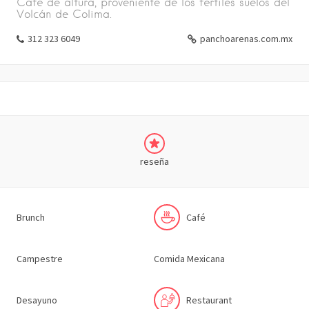
Café de altura, proveniente de los fértiles suelos del
Volcán de Colima.
312 323 6049
panchoarenas.com.mx
reseña
Brunch
Café
Campestre
Comida Mexicana
Desayuno
Restaurant